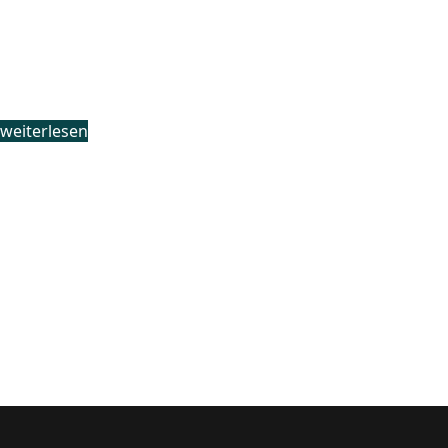
Konzeption
AHWerk
weiterlesen