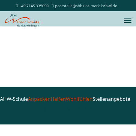
+49 7145 935090
poststelle@sbbzint-mark.kv.bwl.de
Konzeptionen
AHW-Schule
Anpacken
Helfen
Wohlfühlen
Stellenangebote
JETZT BEWERBEN!