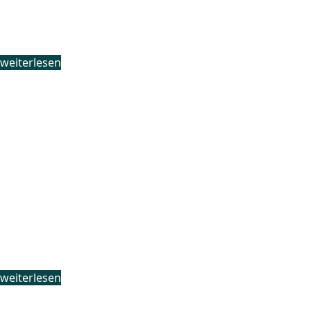
Konzeption
Schule
weiterlesen
Konzeption
Internat
weiterlesen