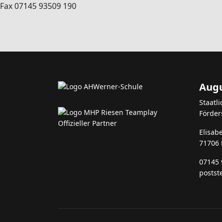
Fax 07145 93509 190
Augu
Staatl
Förder
Elisab
71706
07145 
postst