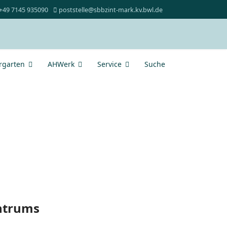
+49 7145 935090
poststelle@sbbzint-mark.kv.bwl.de
rgarten
AHWerk
Service
Suche
entrums