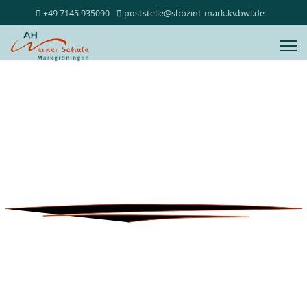
+49 7145 935090
poststelle@sbbzint-mark.kv.bwl.de
Herzlich willkommen
in der virtuellen Welt der August-Hermann-Werner-
Schule Markgröningen!
Auf dieser Seite finden Sie immer die aktuellsten
Informationen und Berichte unserer Einrichtung.